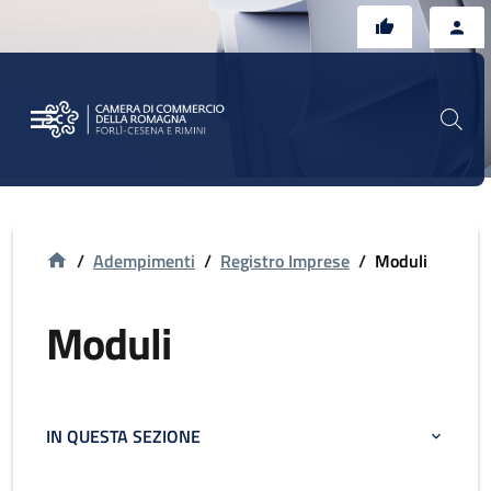
Vai al contenuto principale
Vai al footer
/
Adempimenti
/
Registro Imprese
/
Moduli
Moduli
IN QUESTA SEZIONE