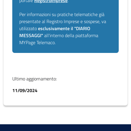
portale
RegistroImprese
.
Per informazioni su pratiche telematiche già
presentate al Registro Imprese e sospese, va
utilizzato
esclusivamente il "DIARIO
MESSAGGI"
all'interno della piattaforma
MYPage Telemaco.
Ultimo aggiornamento:
11/09/2024