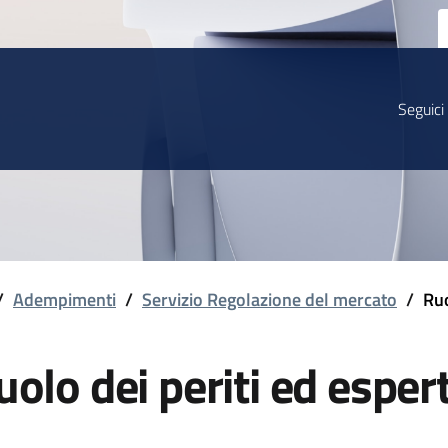
Seguici
/
Adempimenti
/
Servizio Regolazione del mercato
/
Ruo
uolo dei periti ed espert