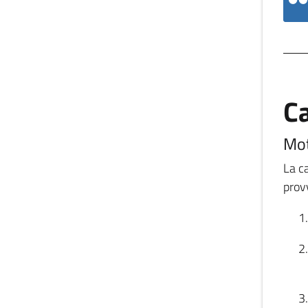
C
Mot
La c
prov