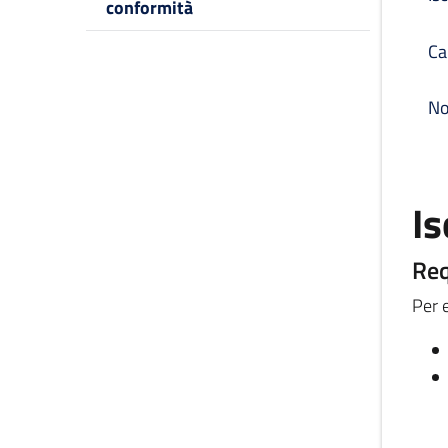
conformità
Ca
No
Is
Req
Per e