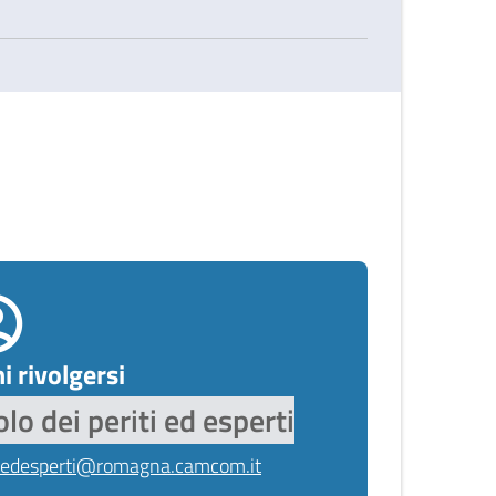
i rivolgersi
lo dei periti ed esperti
tiedesperti@romagna.camcom.it