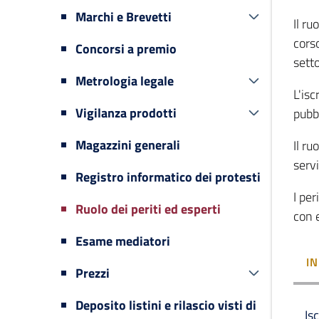
Marchi e Brevetti
Il ru
cors
Concorsi a premio
sett
Metrologia legale
L'isc
Vigilanza prodotti
pubbl
Magazzini generali
Il ru
servi
Registro informatico dei protesti
I per
Ruolo dei periti ed esperti
con e
Esame mediatori
I
Prezzi
Deposito listini e rilascio visti di
Is