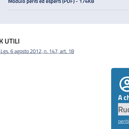
Modulo periti ed esperti (PDF) - 174KB
K UTILI
.Lgs. 6 agosto 2012, n. 147, art. 18
A ch
Ruo
peri