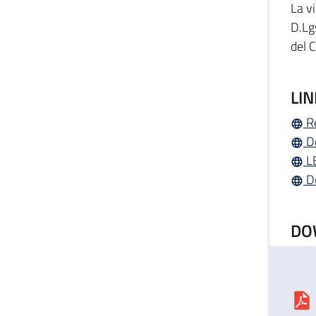
La v
D.Lg
del 
LIN
R
D
L
D
DO