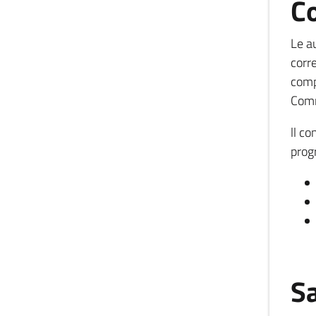
Co
Le au
corr
compo
Comm
ll co
prog
S