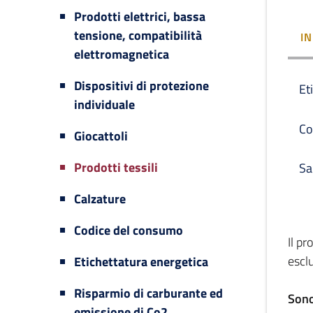
Prodotti elettrici, bassa
tensione, compatibilità
I
elettromagnetica
Dispositivi di protezione
Et
individuale
Co
Giocattoli
Prodotti tessili
Sa
Calzature
Codice del consumo
Il p
escl
Etichettatura energetica
Risparmio di carburante ed
Sono 
emissione di Co2