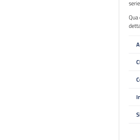
seri
Qua d
dett
A
C
C
I
S