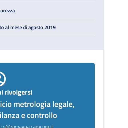
curezza
ato al mese di agosto 2019
i rivolgersi
icio metrologia legale,
ilanza e controllo
ico@romagna.camcom.it