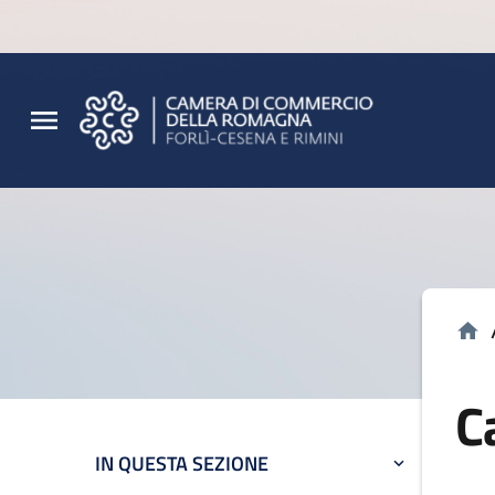
Vai al contenuto principale
Vai al footer
C
IN QUESTA SEZIONE