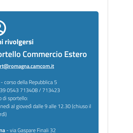
i rivolgersi
ortello Commercio Estero
rt@romagna.camcom.it
- corso della Repubblica 5
 +39 0543 713408 / 713423
o di sportello:
unedì al giovedì dalle 9 alle 12.30 (chiuso il
rdì)
na
- via Gaspare Finali 32