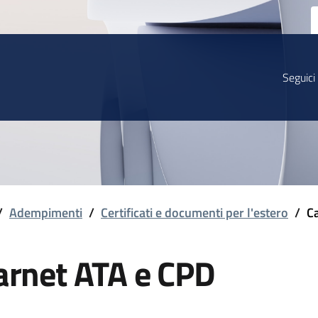
Seguici
/
Adempimenti
/
Certificati e documenti per l'estero
/
C
arnet ATA e CPD