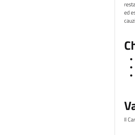
rest
ed e
cauz
Ch
Va
Il Ca