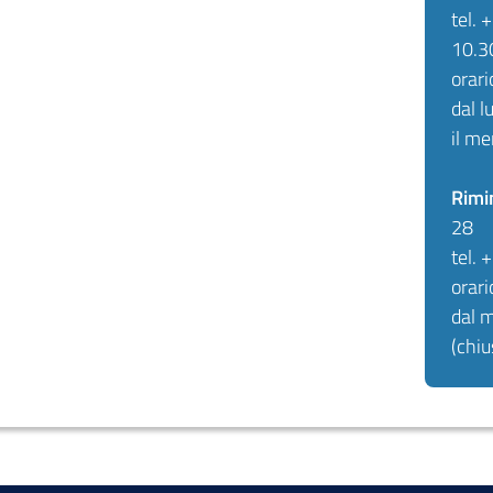
tel. 
10.3
orari
dal l
il me
Rimi
28
tel.
orari
dal m
(chiu