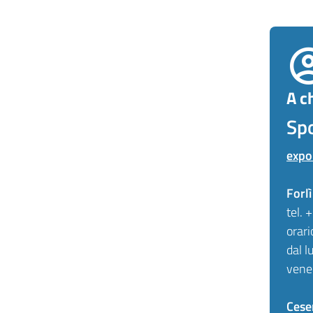
A ch
Sp
expo
Forlì
tel.
orari
dal l
vene
Cese