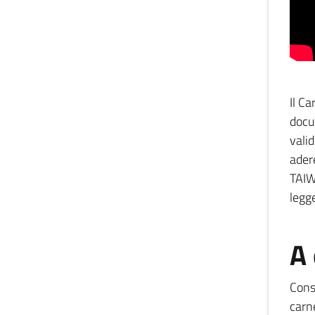
Il C
docu
vali
ader
TAIW
legg
A 
Cons
carne