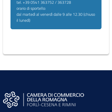
tel. +39 0541 363752 / 363728
orario di sportello:
dal martedì al venerdì dalle 9 alle 12.30 (chiuso
il lunedì)