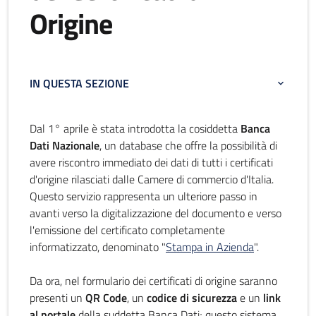
Origine
IN QUESTA SEZIONE
Dal 1° aprile è stata introdotta la cosiddetta
Banca
Dati Nazionale
, un database che offre la possibilità di
avere riscontro immediato dei dati di tutti i certificati
d'origine rilasciati dalle Camere di commercio d'Italia.
Questo servizio rappresenta un ulteriore passo in
avanti verso la digitalizzazione del documento e verso
l'emissione del certificato completamente
informatizzato, denominato "
Stampa in Azienda
".
Da ora, nel formulario dei certificati di origine saranno
presenti un
QR Code
, un
codice
di
sicurezza
e un
link
al portale
della suddetta Banca Dati; questo sistema