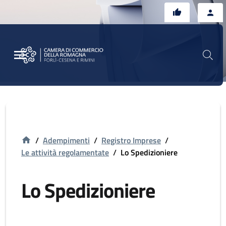
Vai al contenuto principale
Vai al footer
/
Adempimenti
/
Registro Imprese
/
Le attività regolamentate
/
Lo Spedizioniere
Lo Spedizioniere