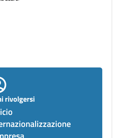
i rivolgersi
icio
ernazionalizzazione
impresa