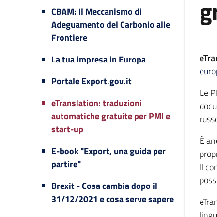
g
CBAM: Il Meccanismo di
Adeguamento del Carbonio alle
Frontiere
eTra
La tua impresa in Europa
euro
Portale Export.gov.it
Le P
eTranslation: traduzioni
docu
automatiche gratuite per PMI e
russo
start-up
È anc
E-book "Export, una guida per
propr
partire"
Il c
possi
Brexit - Cosa cambia dopo il
31/12/2021 e cosa serve sapere
eTra
ling