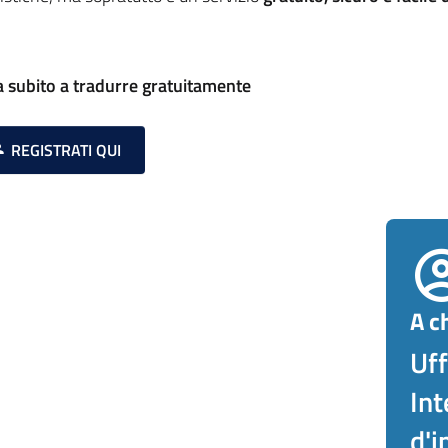
ia subito a tradurre gratuitamente
REGISTRATI QUI
A ch
Uff
Int
d'