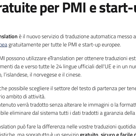
ratuite per PMI e start
nslation
è il nuovo servizio di traduzione automatica messo a
pea
gratuitamente per tutte le PMI e start-up europee.
MI possono utilizzare eTranslation per ottenere traduzioni es
menti da e verso tutte le 24 lingue ufficiali dell'UE e in un 
, l’islandese, il norvegese e il cinese.
he possibile scegliere il settore del testo di partenza per tene
io ambito di attività.
ontenuto verrà tradotto senza alterare le immagini o la formatt
bile eliminare dal sistema tutti i dati tradotti a garanzia dell
nslation può fare la differenza nelle vostre traduzioni quotid
uistiche, ma sopratutto è un servizio
gratuito, sicuro e facile