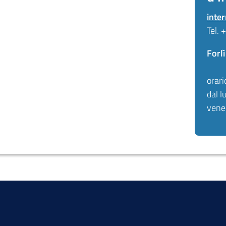
inte
Tel.
Forl
orari
dal l
vene