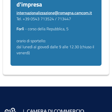
d'impresa
internazionalizzazione@romagna.camcom.it
Tel. +39 0543 713524 / 713447
Forlì
- corso della Repubblica, 5
orario di sportello:
dal lunedì al giovedì dalle 9 alle 12.30 (chiuso il
venerdì)