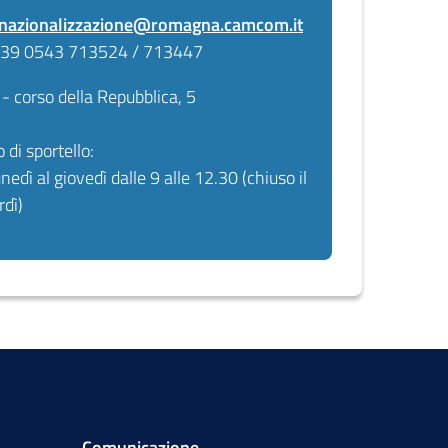
rnazionalizzazione@romagna.camcom.it
 +39 0543 713524 / 713447
ì
- corso della Repubblica, 5
o di sportello:
unedì al giovedì dalle 9 alle 12.30 (chiuso il
rdì)
Comunicazione