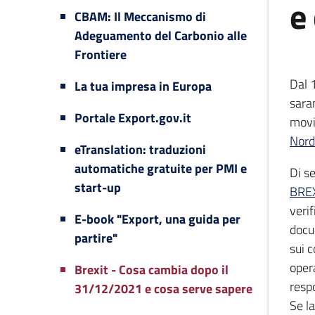
e
CBAM: Il Meccanismo di
Adeguamento del Carbonio alle
Frontiere
Dal 
La tua impresa in Europa
sara
Portale Export.gov.it
movi
Nord
eTranslation: traduzioni
automatiche gratuite per PMI e
Di s
start-up
BRE
verif
E-book "Export, una guida per
docu
partire"
sui 
oper
Brexit - Cosa cambia dopo il
resp
31/12/2021 e cosa serve sapere
Se la