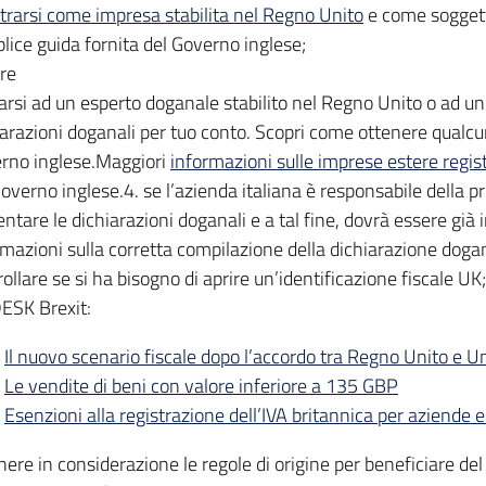
strarsi come impresa stabilita nel Regno Unito
e come soggett
lice guida fornita del Governo inglese;
re
darsi ad un esperto doganale stabilito nel Regno Unito o ad u
iarazioni doganali per tuo conto. Scopri come ottenere qualcu
rno inglese.Maggiori
informazioni sulle imprese estere regis
Governo inglese.4. se l’azienda italiana è responsabile della
ntare le dichiarazioni doganali e a tal fine, dovrà essere già
rmazioni sulla corretta compilazione della dichiarazione dogan
ollare se si ha bisogno di aprire un’identificazione fiscale UK
DESK Brexit:
Il nuovo scenario fiscale dopo l’accordo tra Regno Unito e 
Le vendite di beni con valore inferiore a 135 GBP
Esenzioni alla registrazione dell’IVA britannica per aziende es
nere in considerazione le regole di origine per beneficiare del