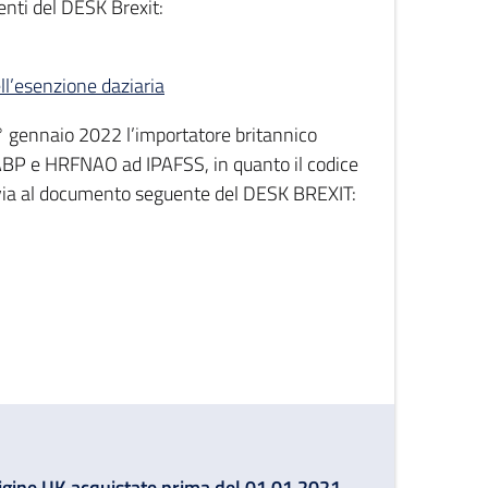
uenti del DESK Brexit:
ell’esenzione daziaria
l 1° gennaio 2022 l’importatore britannico
li ABP e HRFNAO ad IPAFSS, in quanto il codice
rinvia al documento seguente del DESK BREXIT:
origine UK acquistate prima del 01.01.2021