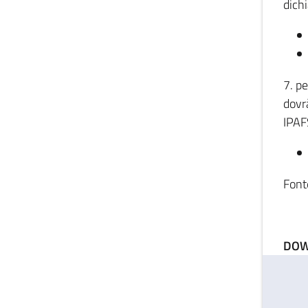
dichi
7. pe
dovr
IPAF
Font
DOW