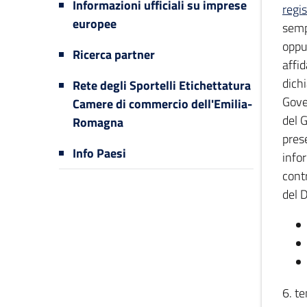
Informazioni ufficiali su imprese
regi
europee
semp
oppu
Ricerca partner
affi
dich
Rete degli Sportelli Etichettatura
Gove
Camere di commercio dell'Emilia-
del 
Romagna
prese
Info Paesi
info
contr
del 
6. te