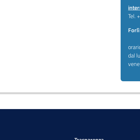
inte
Tel.
Forl
orari
dal l
vene
Trasparenza