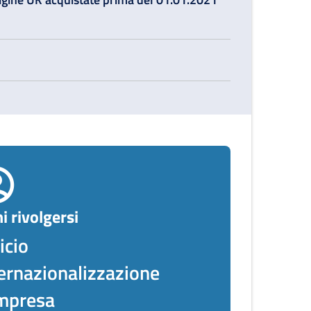
i rivolgersi
icio
ernazionalizzazione
impresa