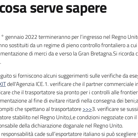
 cosa serve sapere
1° gennaio 2022 termineranno per l’ingresso nel Regno Unito i
nno sostituiti da un regime di pieno controllo frontaliero a cu
mentazione di merci da e verso la Gran Bretagna.Si ricorda c
.
eguito si forniscono alcuni suggerimenti sulle verifiche da es
XIT
dell'Agenzia ICE.1. verificare che il partner commerciale 
icare che il trasportatore sia pronto per i controlli alle frontie
mentazione al fine di evitare ritardi nella consegna dei beni;
compiti che spettano al trasportatore
>>>
3. verificare se suss
atore stabilito nel Regno Unito;Le condizioni negoziate con i
onsabile della dichiarazione doganale nel Regno Unito.
 responsabilità cade sull’esportatore italiano si può scegliere 