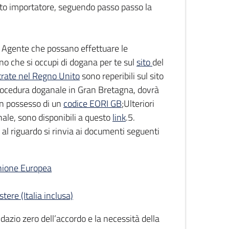
o importatore, seguendo passo passo la
n Agente che possano effettuare le
no che si occupi di dogana per te sul
sito
del
trate nel Regno Unito
sono reperibili sul sito
 procedura doganale in Gran Bretagna, dovrà
 in possesso di un
codice EORI GB
;Ulteriori
ale, sono disponibili a questo
link
.5.
; al riguardo si rinvia ai documenti seguenti
Unione Europea
tere (Italia inclusa)
 dazio zero dell’accordo e la necessità della