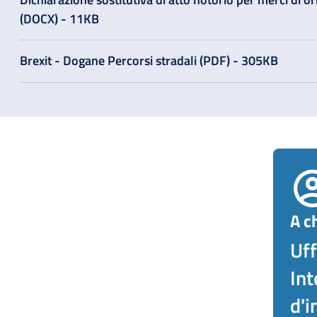
(DOCX) - 11KB
Brexit - Dogane Percorsi stradali (PDF) - 305KB
A ch
Uff
Int
d'