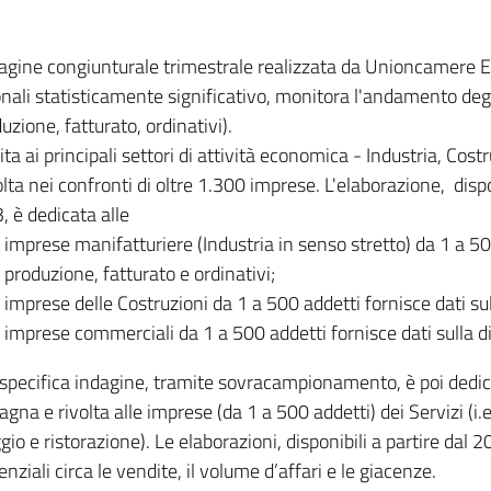
dagine congiunturale trimestrale realizzata da Unioncamere
onali statisticamente significativo, monitora l'andamento degl
uzione, fatturato, ordinativi).
ita ai principali settori di attività economica - Industria, Cos
lta nei confronti di oltre 1.300 imprese. L'elaborazione, disp
, è dedicata alle
imprese manifatturiere (Industria in senso stretto) da 1 a 50
produzione, fatturato e ordinativi;
imprese delle Costruzioni da 1 a 500 addetti fornisce dati s
imprese commerciali da 1 a 500 addetti fornisce dati sulla d
specifica indagine, tramite sovracampionamento, è poi dedicata
na e rivolta alle imprese (da 1 a 500 addetti) dei Servizi (i.
gio e ristorazione). Le elaborazioni, disponibili a partire dal 
nziali circa le vendite, il volume d’affari e le giacenze.