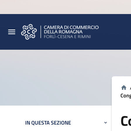
Vai al contenuto principale
Vai al footer
Cong
C
IN QUESTA SEZIONE