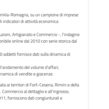
 Emilia-Romagna, su un campione di imprese
i indicatori di attività economica
truzioni, Artigianato e Commercio -, l’indagine
onibile online dal 2010 con serie storica dal
0 addetti fornisce dati sulla dinamica di
ull'andamento del volume d'affari;
inamica di vendite e giacenze.
 ai territori di Forlì-Cesena, Rimini e della
e. Commercio al dettaglio e all’ingrosso,
2011, forniscono dati congiunturali e