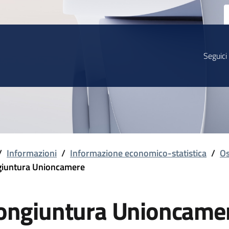
Seguici
/
Informazioni
/
Informazione economico-statistica
/
Os
iuntura Unioncamere
ongiuntura Unioncame