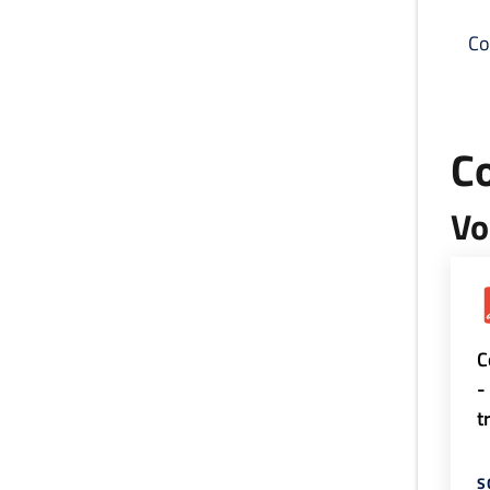
Co
C
Vo
C
-
t
S