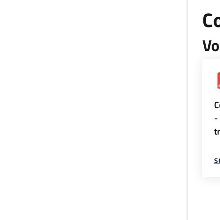
Co
Vo
C
-
t
S