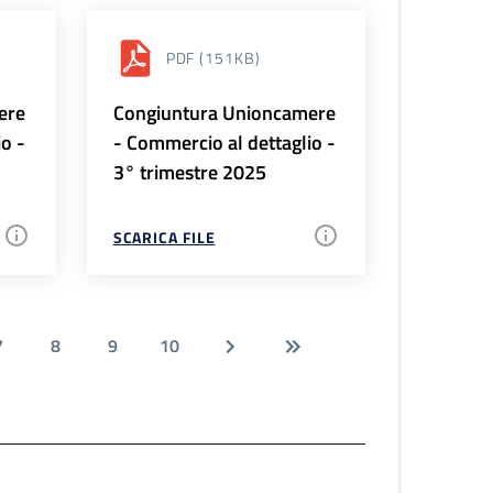
PDF
(151KB)
ere
Congiuntura Unioncamere
io -
- Commercio al dettaglio -
3° trimestre 2025
SCARICA FILE
7
8
9
10