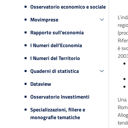
Osservatorio economico e sociale
L’in
Movimprese
regi
Rapporto sull'economia
(prod
Rifer
I Numeri dell'Economia
è svo
2003
I Numeri del Territorio
Quaderni di statistica
Dataview
Osservatorio Investimenti
Una 
Romag
Specializzazioni, filiere e
Allog
monografie tematiche
tende