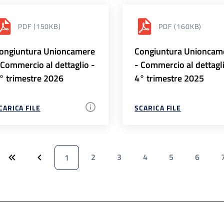
PDF
(150KB)
PDF
(160KB)
ongiuntura Unioncamere
Congiuntura Unioncam
 Commercio al dettaglio -
- Commercio al dettagl
° trimestre 2026
4° trimestre 2025
CARICA FILE
SCARICA FILE
2
3
4
5
6
1