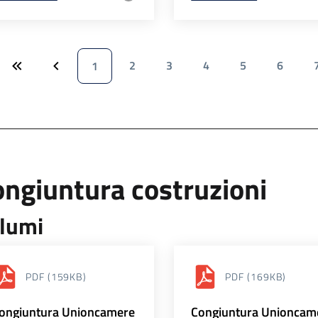
2
3
4
5
6
1
ngiuntura costruzioni
lumi
PDF
(159KB)
PDF
(169KB)
ongiuntura Unioncamere
Congiuntura Unioncam