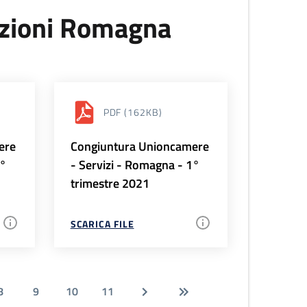
uzioni Romagna
PDF
(162KB)
ere
Congiuntura Unioncamere
2°
- Servizi - Romagna - 1°
trimestre 2021
SCARICA FILE
8
9
10
11