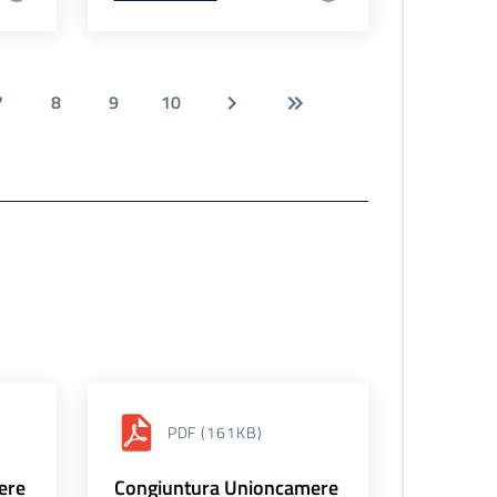
7
8
9
10
PDF
(161KB)
ere
Congiuntura Unioncamere