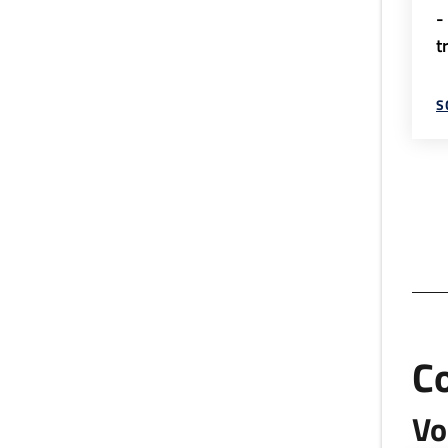
-
t
S
C
Vo