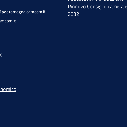
Rinnovo Consiglio cameral
pec.romagna.camcom.it
2032
amcom.it
X
conomico