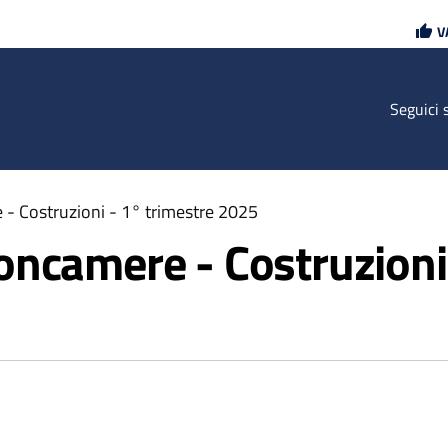
Vai
Vai
V
al
al
contenuto
footer
principale
Seguici 
- Costruzioni - 1° trimestre 2025
ncamere - Costruzioni 