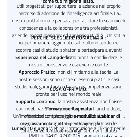
come tuo miglior alleato.
utili progettati per supportare le aziende nel proprio
percorso di adozione dell'intelligenza artificiale. La
nostra piattaforma è pensata per facilitare lo scambio di
conoscenze e la collaborazione tra professionisti,
aziende, export manager ed appassionati di AI. Unisciti a
PERCHE' SCEGLIERE ROMAGNA AI:
noi per rimanere aggiornato sulle ultime tendenze,
scoprire casi di studio ispiratori e partecipare a eventi
Esperienza nel Campo:
dedicati.
siamo pronti a condividere le
nostre conoscenze e esperienze con te
Approccio Pratico:
non ci limitiamo alla teoria. Le
nostre sessioni sono ricche di esempi pratici e casi
studio reali, garantendo che le tue competenze siano
COSA OFFRIAMO:
pronte per l'uso nel mondo reale
Supporto Continuo:
la nostra assistenza non finisce
con i webinar. Siamo qui per supportarti anche dopo,
Formazione Avanzata
Un'immersione completa in
offrendoti un tutoraggio personalizzato e un
tre moduli di webinar di 3
ore ciascuno
aggiornamento continuo attraverso la nostra
, progettati per equipaggiarti con le
Lunedì 10 giugno
Webinar Introduzione all'Export per le
conoscenze fondamentali e gli strumenti pratici
community
PMI | h. 14:00-17:00
(Vedi programma)