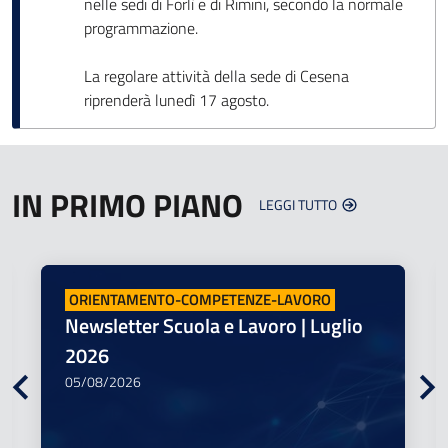
nelle sedi di Forlì e di Rimini, secondo la normale
programmazione.
La regolare attività della sede di Cesena
riprenderà lunedì 17 agosto.
IN PRIMO PIANO
LEGGI TUTTO
ORIENTAMENTO-COMPETENZE-LAVORO
Newsletter Scuola e Lavoro | Luglio
2026
Slider precedenti
05/08/2026