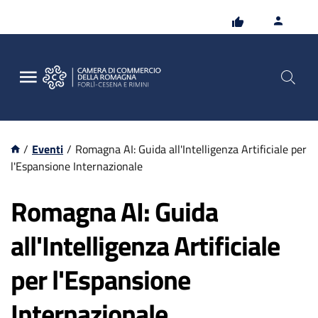
Vai
Vai
al
al
contenuto
footer
principale
/
Eventi
/
Romagna AI: Guida all'Intelligenza Artificiale per
l'Espansione Internazionale
Romagna AI: Guida
all'Intelligenza Artificiale
per l'Espansione
Internazionale