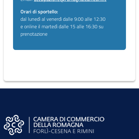
Orari di sportello:
dal lunedì al venerdì dalle 9:00 alle 12:30
e online il martedì dalle 15 alle 16:30 su
prenotazione