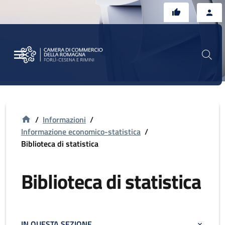
Vai al contenuto principale
Vai al footer
/
Informazioni
/
Informazione economico-statistica
/
Biblioteca di statistica
Biblioteca di statistica
IN QUESTA SEZIONE