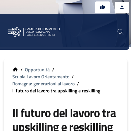
Vai al contenuto principale
Vai al footer
/
Opportunità
/
Scuola Lavoro Orientamento
/
Romagna: generazioni al lavoro
/
Il futuro del lavoro tra upskilling e reskilling
Il futuro del lavoro tra
upskilling e reskilling