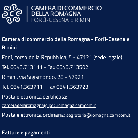
n
P
r
Camera di commercio della Romagna - Forlì-Cesena e
o
Rimini
Forlì, corso della Repubblica, 5 - 47121 (sede legale)
p
Tel. 0543.713111 - Fax 0543.713502
Rimini, via Sigismondo, 28 - 47921
o
Tel. 0541.363711 - Fax 0541.363723
s
Posta elettronica certificata:
cameradellaromagna@pec.romagna.camcom.it
a
Posta elettronica ordinaria:
segreteria@romagna.camcom.it
l
Fatture e pagamenti