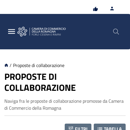
Vai
Vai
al
al
contenuto
footer
principale
/
Proposte di collaborazione
C
PROPOSTE DI
COLLABORAZIONE
o
Naviga fra le proposte di collaborazione promosse da Camera
l
di Commercio della Romagna
l
FILTRI
TABELLA