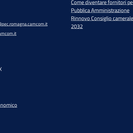
Come diventare fornitori per
Pubblica Amministrazione
Rinnovo Consiglio cameral
pec.romagna.camcom.it
2032
amcom.it
X
conomico