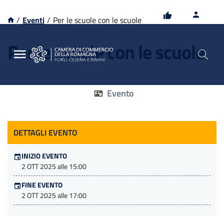
Vai
Vai
al
al
/
Eventi
/
Per le scuole con le scuole
contenuto
footer
principale
Per le scuole con le scuole
Evento
DETTAGLI EVENTO
INIZIO EVENTO
2 OTT 2025 alle 15:00
FINE EVENTO
2 OTT 2025 alle 17:00