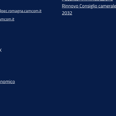
Rinnovo Consiglio cameral
pec.romagna.camcom.it
2032
amcom.it
X
conomico