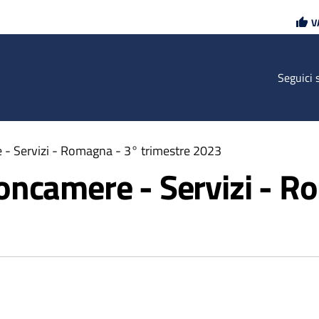
Vai
Vai
V
al
al
contenuto
footer
principale
Seguici 
- Servizi - Romagna - 3° trimestre 2023
oncamere - Servizi - R