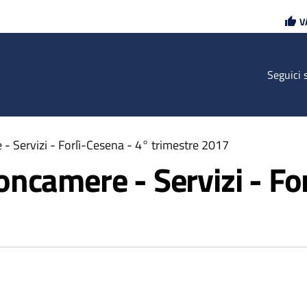
Vai
Vai
V
al
al
contenuto
footer
principale
Seguici 
 Servizi - Forlì-Cesena - 4° trimestre 2017
ncamere - Servizi - Fo