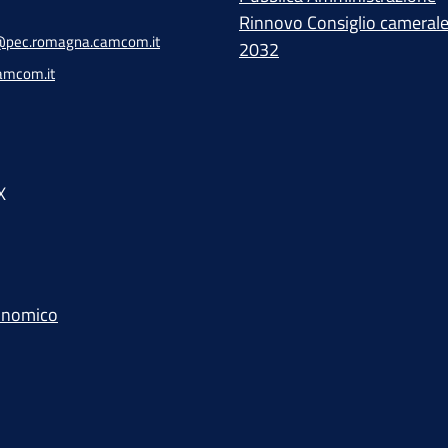
Rinnovo Consiglio cameral
pec.romagna.camcom.it
2032
amcom.it
X
conomico