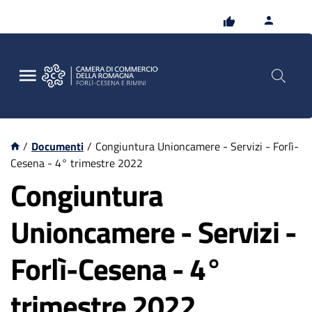
Vai
Vai
al
al
contenuto
footer
principale
/
Documenti
/
Congiuntura Unioncamere - Servizi - Forlì-
Cesena - 4° trimestre 2022
Congiuntura
Unioncamere - Servizi -
Forlì-Cesena - 4°
trimestre 2022