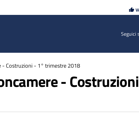
Vai
Vai
V
al
al
contenuto
footer
principale
Seguici 
- Costruzioni - 1° trimestre 2018
ncamere - Costruzioni 