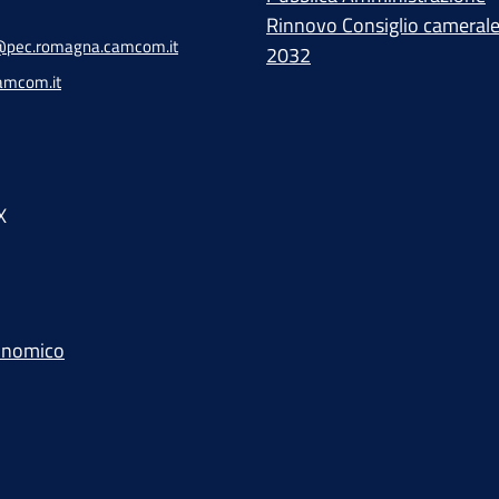
Rinnovo Consiglio cameral
pec.romagna.camcom.it
2032
amcom.it
X
conomico