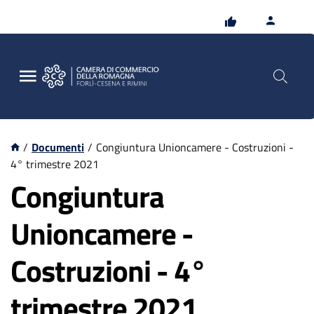
Vai
Vai
al
al
contenuto
footer
principale
/
Documenti
/
Congiuntura Unioncamere - Costruzioni -
4° trimestre 2021
Congiuntura
Unioncamere -
Costruzioni - 4°
trimestre 2021