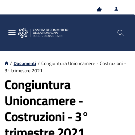
Vai
Vai
al
al
contenuto
footer
principale
/
Documenti
/
Congiuntura Unioncamere - Costruzioni -
3° trimestre 2021
Congiuntura
Unioncamere -
Costruzioni - 3°
trimestre 2021