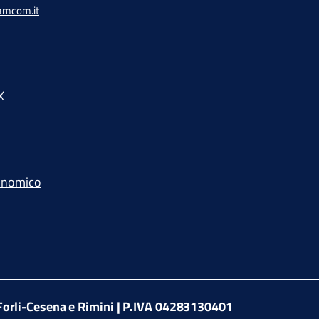
amcom.it
X
conomico
orli-Cesena e Rimini | P.IVA 04283130401