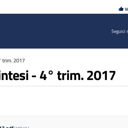
Vai
Vai
V
al
al
contenuto
footer
principale
Seguici 
° trim. 2017
ntesi - 4° trim. 2017