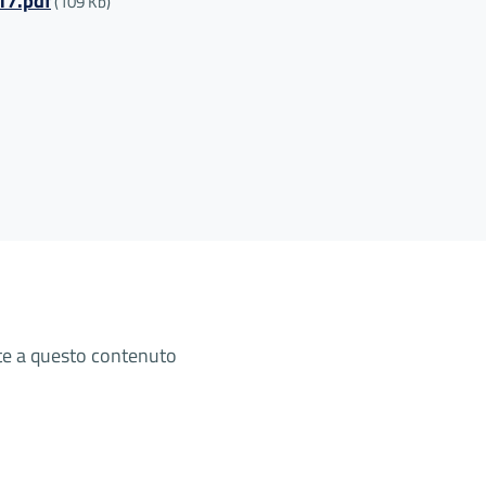
017.pdf
(109 Kb)
ate a questo contenuto