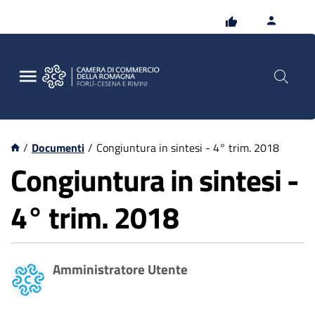
Vai
Vai
al
al
contenuto
footer
principale
/
Documenti
/
Congiuntura in sintesi - 4° trim. 2018
Congiuntura in sintesi -
4° trim. 2018
Amministratore Utente