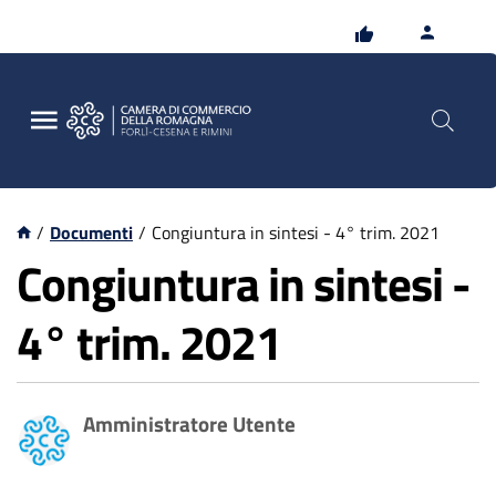
Vai
Vai
al
al
contenuto
footer
principale
/
Documenti
/
Congiuntura in sintesi - 4° trim. 2021
Congiuntura in sintesi -
4° trim. 2021
Amministratore Utente