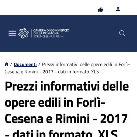
Vai
Vai
al
al
contenuto
footer
principale
/
Documenti
/
Prezzi informativi delle opere edili in Forlì-
Cesena e Rimini - 2017 - dati in formato .XLS
Prezzi informativi delle
opere edili in Forlì-
Cesena e Rimini - 2017
- dati in formato .XLS