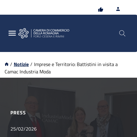
Vai
Vai
al
al
contenuto
footer
principale
/
Notizie
/
Imprese e Territorio: Battistini in visita a
Camac Industria Moda
PRESS
25/02/2026