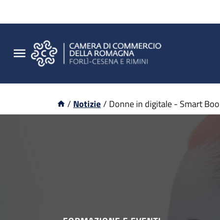
/
Notizie
/
Donne in digitale - Smart Boo