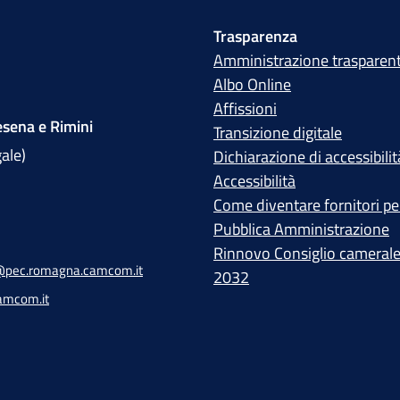
Trasparenza
Amministrazione trasparen
Albo Online
Affissioni
sena e Rimini
Transizione digitale
gale)
Dichiarazione di accessibilit
Accessibilità
Come diventare fornitori per
Pubblica Amministrazione
Rinnovo Consiglio cameral
pec.romagna.camcom.it
2032
amcom.it