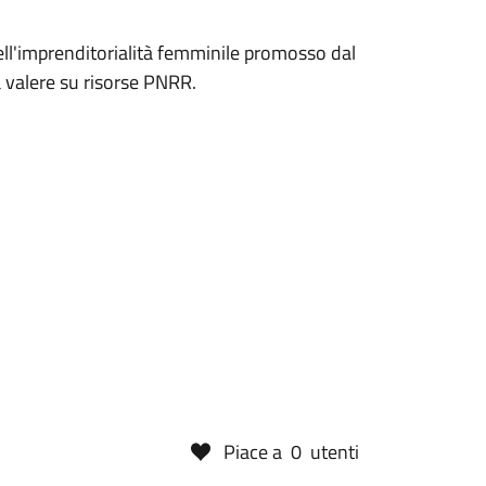
ell'imprenditorialità femminile promosso dal
a valere su risorse PNRR.
Piace a
0
utenti