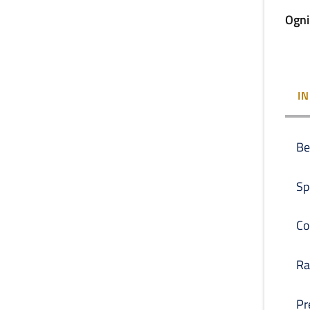
Ogni
I
Be
Sp
Co
Ra
Pr