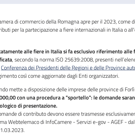
amera di commercio della Romagna apre per il 2023, come di 
ibuti per la partecipazione a fiere internazionali in Italia o al
atamente alle fiere in Italia si fa esclusivo riferimento alle
ficata
, secondo la norma ISO 25639:2008, presenti nell’elenc
a
Conferenza dei Presidenti delle Regioni e delle Province a
gimento così come aggiornate dagli Enti organizzatori.
ando mette a disposizione delle imprese delle province di For
000,00 con una procedura a "sportello": le domande saranno
ologico di presentazione.
omande di contributo devono essere trasmesse esclusivame
ema Webtelemaco di InfoCamere - Servizi e-gov - AGEF - dall
31.03.2023.