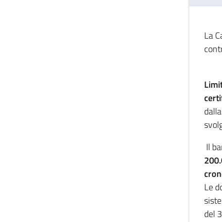
La C
contr
Limit
certi
dall
svol
Il b
200.
cron
Le d
sist
del 