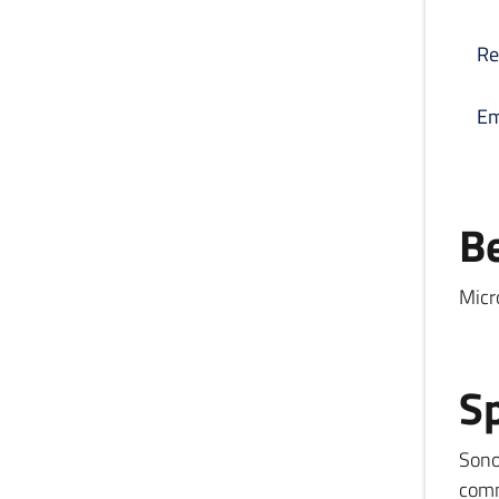
Re
Em
Be
Micr
Sp
Sono 
comm