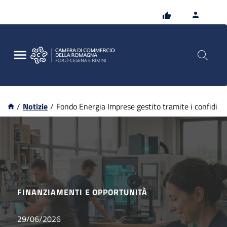
Vai
Vai
al
al
contenuto
footer
principale
/
Notizie
/
Fondo Energia Imprese gestito tramite i confidi
FINANZIAMENTI E OPPORTUNITÀ
29/06/2026