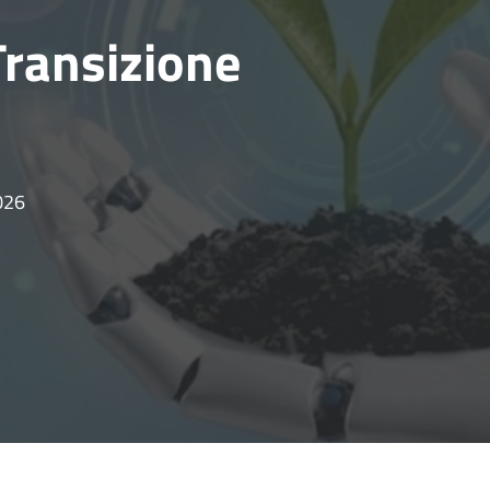
ransizione
026