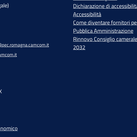
gale)
Dichiarazione di accessibilit
Accessibilità
Come diventare fornitori per
Pubblica Amministrazione
Rinnovo Consiglio cameral
pec.romagna.camcom.it
2032
amcom.it
X
conomico