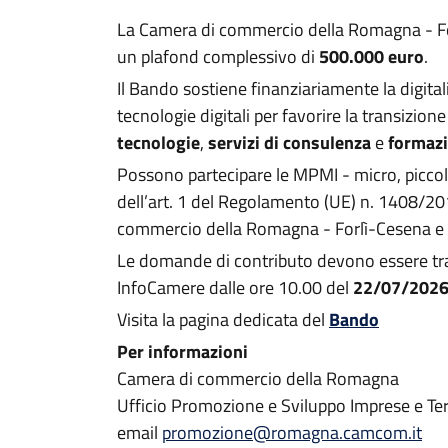
La Camera di commercio della Romagna - Fo
un plafond complessivo di
500.000 euro
.
Il Bando sostiene finanziariamente la digital
tecnologie digitali per favorire la transizio
tecnologie
,
servizi di consulenza
e
formaz
Possono partecipare le MPMI - micro, piccole
dell’art. 1 del Regolamento (UE) n. 1408/2
commercio della Romagna - Forlì-Cesena e Rim
Le domande di contributo devono essere tra
InfoCamere dalle ore 10.00 del
22/07/202
Visita la pagina dedicata del
Bando
Per informazioni
Camera di commercio della Romagna
Ufficio Promozione e Sviluppo Imprese e Ter
email
promozione@romagna.camcom.it