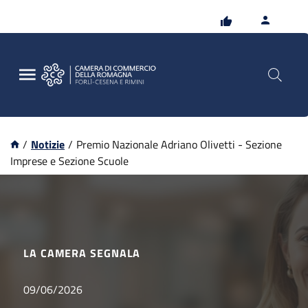
Vai
Vai
al
al
contenuto
footer
principale
/
Notizie
/
Premio Nazionale Adriano Olivetti - Sezione
Imprese e Sezione Scuole
LA CAMERA SEGNALA
09/06/2026