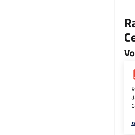
Ra
Ce
Vo
R
d
C
S