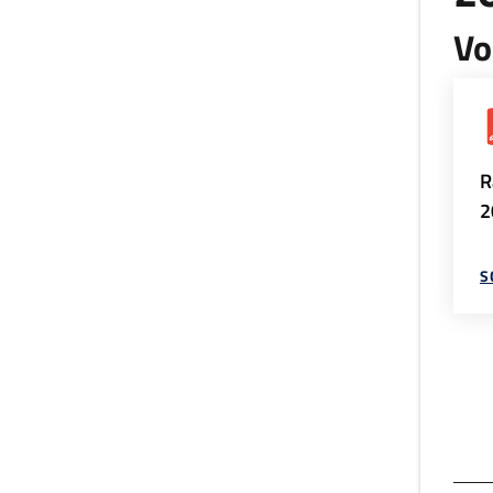
Vo
R
2
S