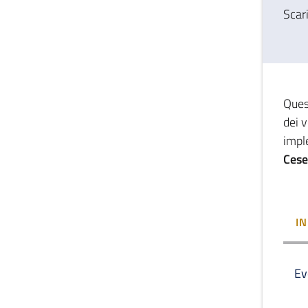
Scar
Ques
dei v
imple
Ces
I
Ev