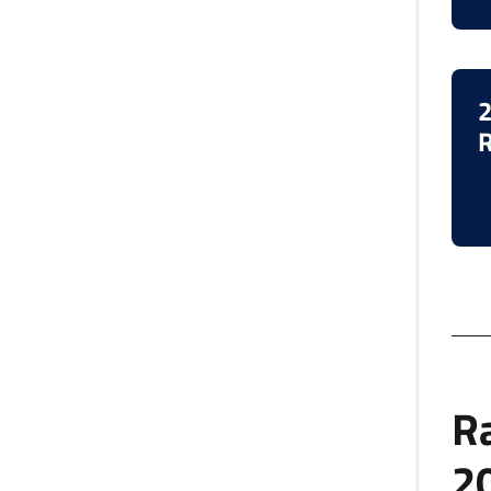
2
R
R
2