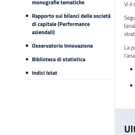
monografie tematiche
Vi è 
Rapporto sui bilanci delle società
Segu
di capitale (Performance
(anal
aziendali)
strat
Osservatorio Innovazione
La pu
l'ana
Biblioteca di statistica
Indici Istat
Ul