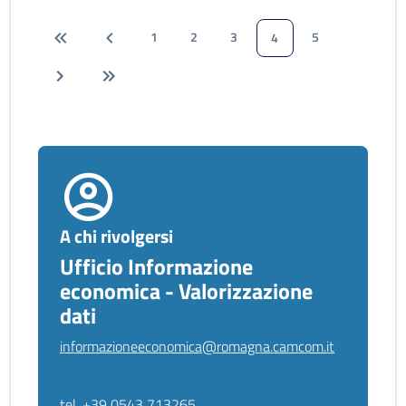
1
2
3
5
4
A chi rivolgersi
Ufficio Informazione
economica - Valorizzazione
dati
informazioneeconomica@romagna.camcom.it
tel. +39 0543 713265