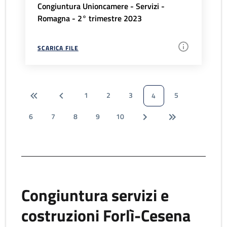
Congiuntura Unioncamere - Servizi -
Romagna - 2° trimestre 2023
SCARICA FILE
1
2
3
5
4
6
7
8
9
10
Congiuntura servizi e
costruzioni Forlì-Cesena