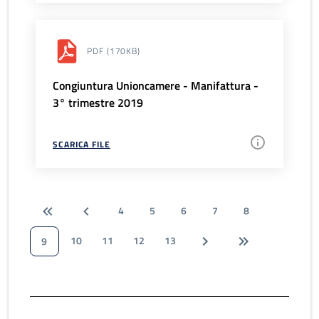
PDF
(170KB)
Congiuntura Unioncamere - Manifattura -
3° trimestre 2019
SCARICA FILE
4
5
6
7
8
10
11
12
13
9