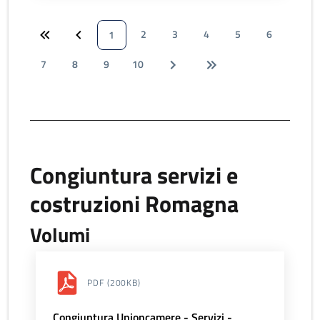
2
3
4
5
6
1
7
8
9
10
Congiuntura servizi e
costruzioni Romagna
Volumi
PDF
(200KB)
Congiuntura Unioncamere - Servizi -