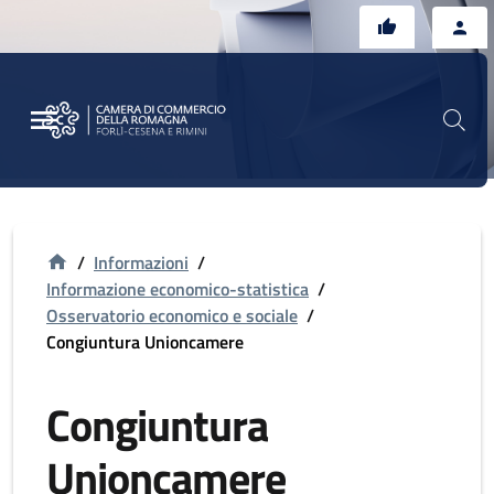
Vai al contenuto principale
Vai al footer
/
Informazioni
/
Informazione economico-statistica
/
Osservatorio economico e sociale
/
Congiuntura Unioncamere
Congiuntura
Unioncamere