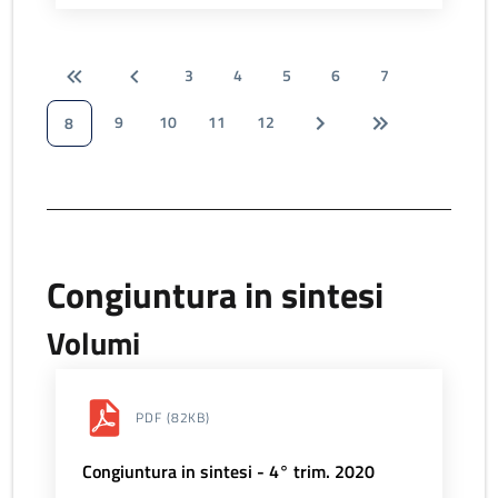
3
4
5
6
7
9
10
11
12
8
Congiuntura in sintesi
Volumi
PDF
(82KB)
Congiuntura in sintesi - 4° trim. 2020