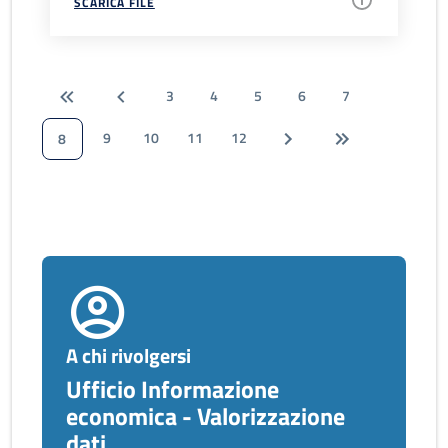
SCARICA FILE
3
4
5
6
7
9
10
11
12
8
A chi rivolgersi
Ufficio Informazione
economica - Valorizzazione
dati