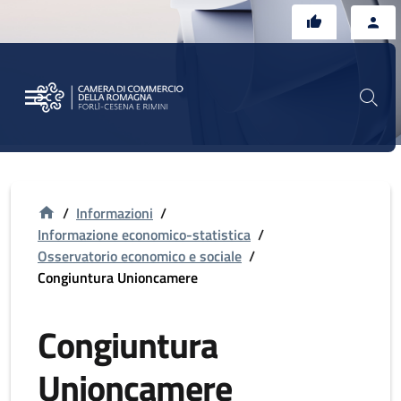
Vai al contenuto principale
Vai al footer
/
Informazioni
/
Informazione economico-statistica
/
Osservatorio economico e sociale
/
Congiuntura Unioncamere
Congiuntura
Unioncamere