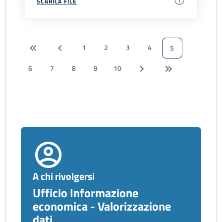
SCARICA FILE
1
2
3
4
5
6
7
8
9
10
A chi rivolgersi
Ufficio Informazione
economica - Valorizzazione
dati