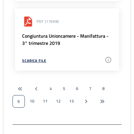
PDF
(170KB)
Congiuntura Unioncamere - Manifattura -
3° trimestre 2019
SCARICA FILE
4
5
6
7
8
10
11
12
13
9