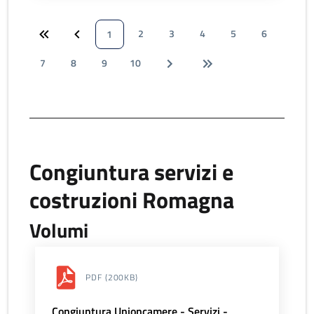
2
3
4
5
6
1
7
8
9
10
Congiuntura servizi e
costruzioni Romagna
Volumi
PDF
(200KB)
Congiuntura Unioncamere - Servizi -