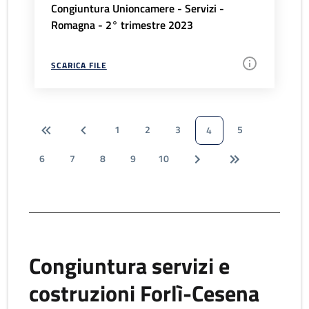
Congiuntura Unioncamere - Servizi -
Romagna - 2° trimestre 2023
SCARICA FILE
1
2
3
5
4
6
7
8
9
10
Congiuntura servizi e
costruzioni Forlì-Cesena