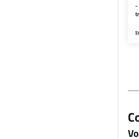
-
t
S
C
Vo