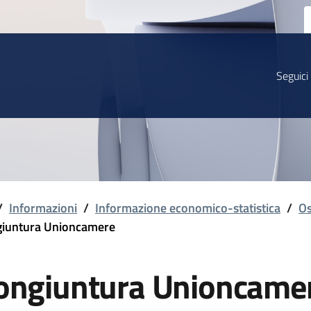
Seguici
/
Informazioni
/
Informazione economico-statistica
/
Os
iuntura Unioncamere
ongiuntura Unioncame