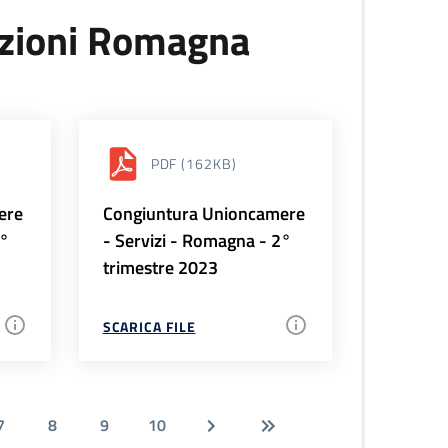
uzioni Romagna
PDF
(162KB)
ere
Congiuntura Unioncamere
3°
- Servizi - Romagna - 2°
trimestre 2023
SCARICA FILE
7
8
9
10