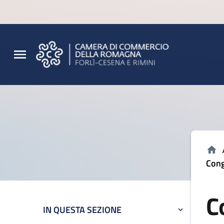
Vai al contenuto principale
Vai al footer
Cong
C
IN QUESTA SEZIONE