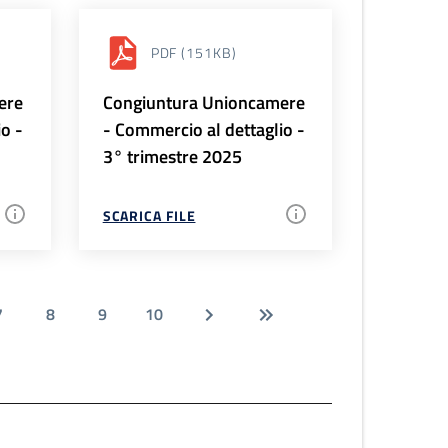
PDF
(151KB)
ere
Congiuntura Unioncamere
io -
- Commercio al dettaglio -
3° trimestre 2025
SCARICA FILE
7
8
9
10