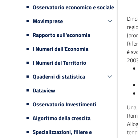
Osservatorio economico e sociale
L’in
Movimprese
regi
Rapporto sull'economia
(prod
Rifer
I Numeri dell'Economia
è svo
2003
I Numeri del Territorio
Quaderni di statistica
Dataview
Osservatorio Investimenti
Una 
Romag
Algoritmo della crescita
Allog
Specializzazioni, filiere e
tende