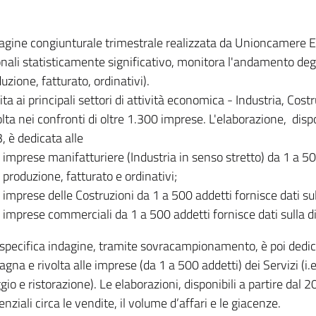
dagine congiunturale trimestrale realizzata da Unioncamere
onali statisticamente significativo, monitora l'andamento degl
uzione, fatturato, ordinativi).
ita ai principali settori di attività economica - Industria, Cos
lta nei confronti di oltre 1.300 imprese. L'elaborazione, disp
, è dedicata alle
imprese manifatturiere (Industria in senso stretto) da 1 a 50
produzione, fatturato e ordinativi;
imprese delle Costruzioni da 1 a 500 addetti fornisce dati s
imprese commerciali da 1 a 500 addetti fornisce dati sulla d
specifica indagine, tramite sovracampionamento, è poi dedicata
na e rivolta alle imprese (da 1 a 500 addetti) dei Servizi (i.
gio e ristorazione). Le elaborazioni, disponibili a partire dal 
nziali circa le vendite, il volume d’affari e le giacenze.