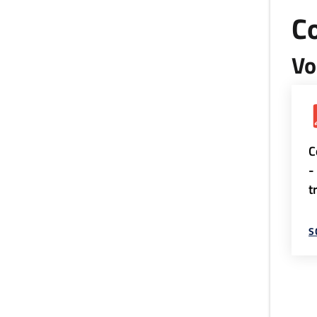
Co
Vo
C
-
t
S