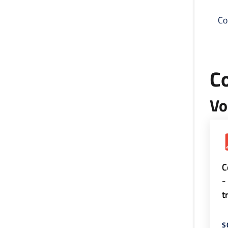
Co
C
Vo
C
-
t
S