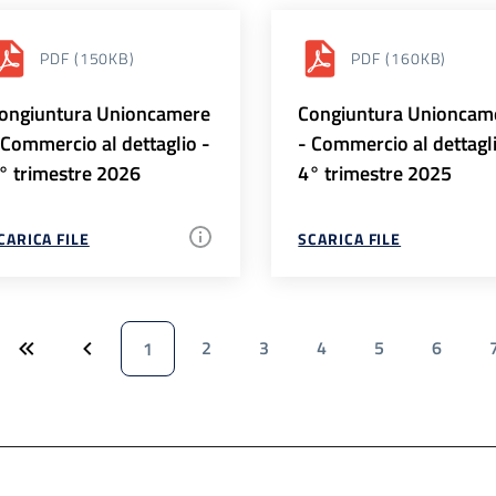
PDF
(150KB)
PDF
(160KB)
ongiuntura Unioncamere
Congiuntura Unioncam
 Commercio al dettaglio -
- Commercio al dettagl
° trimestre 2026
4° trimestre 2025
CARICA FILE
SCARICA FILE
2
3
4
5
6
1