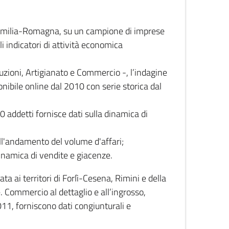
 Emilia-Romagna, su un campione di imprese
i indicatori di attività economica
truzioni, Artigianato e Commercio -, l’indagine
onibile online dal 2010 con serie storica dal
0 addetti fornisce dati sulla dinamica di
ull'andamento del volume d'affari;
inamica di vendite e giacenze.
 ai territori di Forlì-Cesena, Rimini e della
e. Commercio al dettaglio e all’ingrosso,
2011, forniscono dati congiunturali e