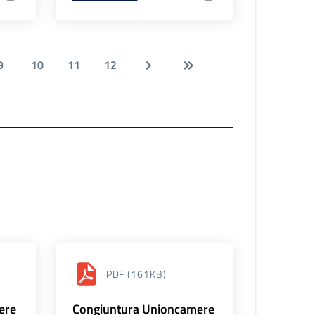
9
10
11
12
PDF
(161KB)
ere
Congiuntura Unioncamere