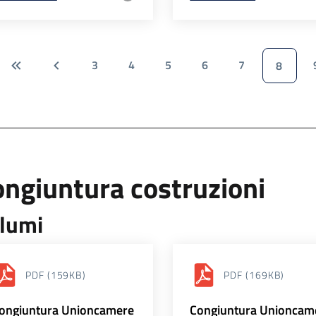
3
4
5
6
7
8
ngiuntura costruzioni
lumi
PDF
(159KB)
PDF
(169KB)
ongiuntura Unioncamere
Congiuntura Unioncam