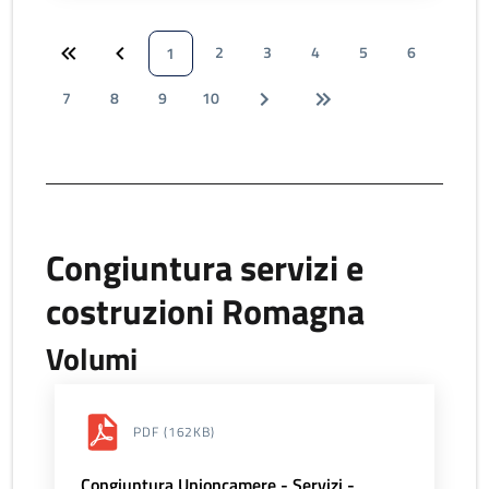
2
3
4
5
6
1
7
8
9
10
Congiuntura servizi e
costruzioni Romagna
Volumi
PDF
(162KB)
Congiuntura Unioncamere - Servizi -