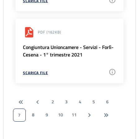
SCARICA FILE
PDF
(162KB)
Congiuntura Unioncamere - Servizi - Forlì-
Cesena - 1° trimestre 2021
SCARICA FILE
2
3
4
5
6
8
9
10
11
7