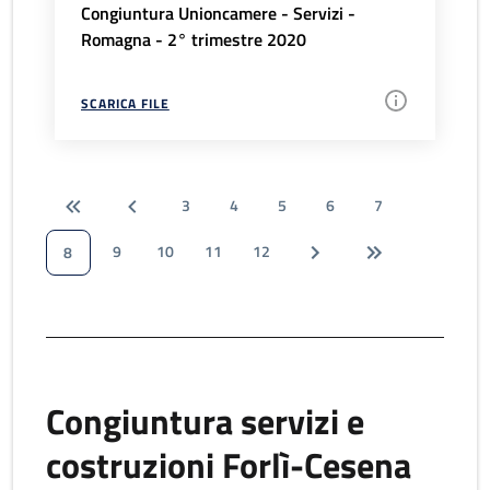
Congiuntura Unioncamere - Servizi -
Romagna - 2° trimestre 2020
SCARICA FILE
3
4
5
6
7
9
10
11
12
8
Congiuntura servizi e
costruzioni Forlì-Cesena