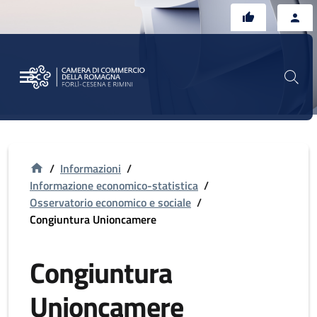
Vai al contenuto principale
Vai al footer
/
Informazioni
/
Informazione economico-statistica
/
Osservatorio economico e sociale
/
Congiuntura Unioncamere
Congiuntura
Unioncamere