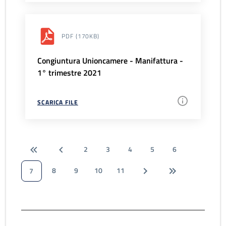
PDF
(170KB)
Congiuntura Unioncamere - Manifattura -
1° trimestre 2021
SCARICA FILE
2
3
4
5
6
8
9
10
11
7