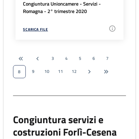
Congiuntura Unioncamere - Servizi -
Romagna - 2° trimestre 2020
SCARICA FILE
3
4
5
6
7
9
10
11
12
8
Congiuntura servizi e
costruzioni Forlì-Cesena