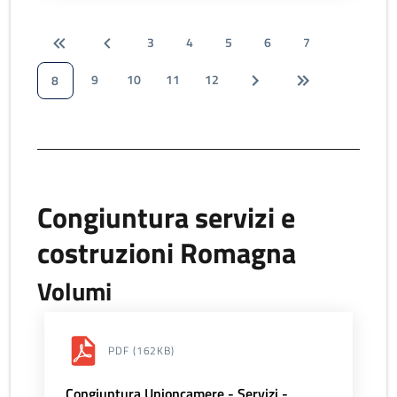
3
4
5
6
7
9
10
11
12
8
Congiuntura servizi e
costruzioni Romagna
Volumi
PDF
(162KB)
Congiuntura Unioncamere - Servizi -