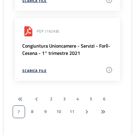
SCARICA FILE
PDF
(162KB)
Congiuntura Unioncamere - Servizi - Forlì-
Cesena - 1° trimestre 2021
SCARICA FILE
2
3
4
5
6
8
9
10
11
7