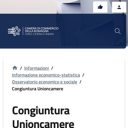
Vai al contenuto principale
Vai al footer
/
Informazioni
/
Informazione economico-statistica
/
Osservatorio economico e sociale
/
Congiuntura Unioncamere
Congiuntura
Unioncamere