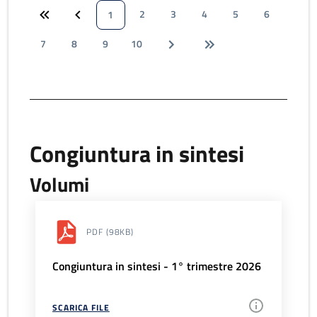
2
3
4
5
6
1
7
8
9
10
Congiuntura in sintesi
Volumi
PDF
(98KB)
Congiuntura in sintesi - 1° trimestre 2026
SCARICA FILE