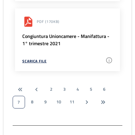
PDF
(170KB)
Congiuntura Unioncamere - Manifattura -
1° trimestre 2021
SCARICA FILE
2
3
4
5
6
8
9
10
11
7