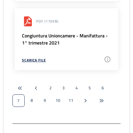
PDF
(170KB)
Congiuntura Unioncamere - Manifattura -
1° trimestre 2021
SCARICA FILE
2
3
4
5
6
8
9
10
11
7