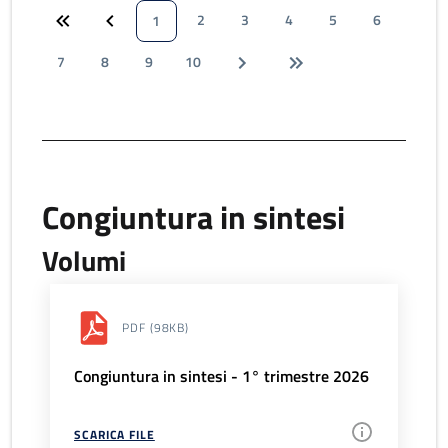
2
3
4
5
6
1
7
8
9
10
Congiuntura in sintesi
Volumi
PDF
(98KB)
Congiuntura in sintesi - 1° trimestre 2026
SCARICA FILE