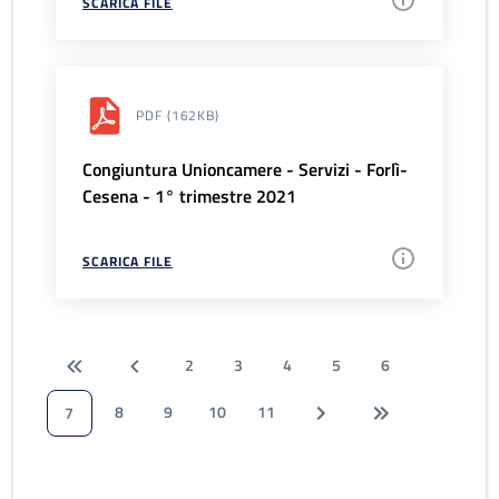
SCARICA FILE
PDF
(162KB)
Congiuntura Unioncamere - Servizi - Forlì-
Cesena - 1° trimestre 2021
SCARICA FILE
2
3
4
5
6
8
9
10
11
7