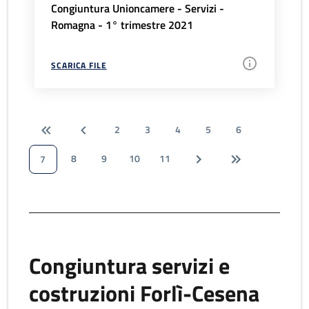
Congiuntura Unioncamere - Servizi -
Romagna - 1° trimestre 2021
SCARICA FILE
2
3
4
5
6
8
9
10
11
7
Congiuntura servizi e
costruzioni Forlì-Cesena