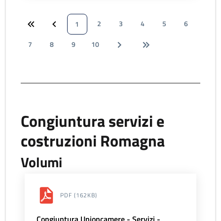
2
3
4
5
6
1
7
8
9
10
Congiuntura servizi e
costruzioni Romagna
Volumi
PDF
(162KB)
Congiuntura Unioncamere - Servizi -