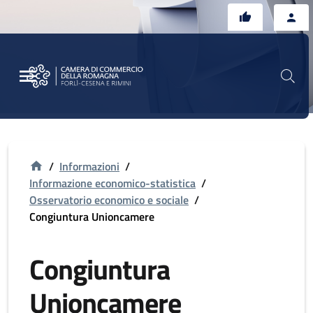
Vai al contenuto principale
Vai al footer
/
Informazioni
/
Informazione economico-statistica
/
Osservatorio economico e sociale
/
Congiuntura Unioncamere
Congiuntura
Unioncamere