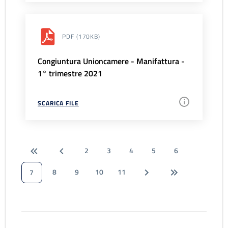
PDF
(170KB)
Congiuntura Unioncamere - Manifattura -
1° trimestre 2021
SCARICA FILE
2
3
4
5
6
8
9
10
11
7