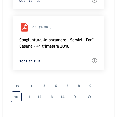
SCARICA FILE
PDF
(168KB)
Congiuntura Unioncamere - Servizi - Forlì-
Cesena - 4° trimestre 2018
SCARICA FILE
5
6
7
8
9
11
12
13
14
10