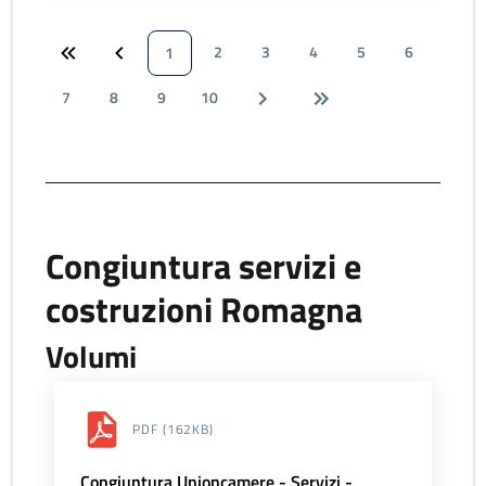
2
3
4
5
6
1
7
8
9
10
Congiuntura servizi e
costruzioni Romagna
Volumi
PDF
(162KB)
Congiuntura Unioncamere - Servizi -