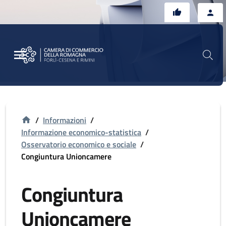
Vai al contenuto principale
Vai al footer
/
Informazioni
/
Informazione economico-statistica
/
Osservatorio economico e sociale
/
Congiuntura Unioncamere
Congiuntura
Unioncamere