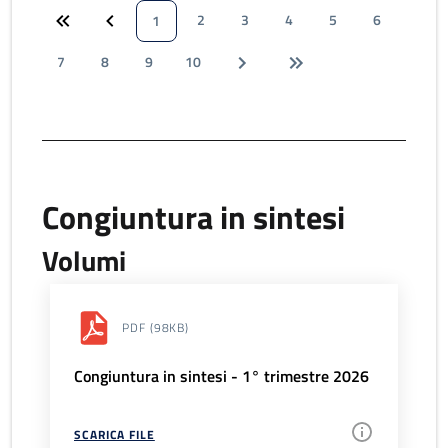
2
3
4
5
6
1
7
8
9
10
Congiuntura in sintesi
Volumi
PDF
(98KB)
Congiuntura in sintesi - 1° trimestre 2026
SCARICA FILE