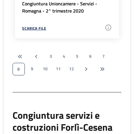
Congiuntura Unioncamere - Servizi -
Romagna - 2° trimestre 2020
SCARICA FILE
3
4
5
6
7
9
10
11
12
8
Congiuntura servizi e
costruzioni Forlì-Cesena