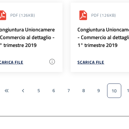
PDF
(126KB)
PDF
(126KB)
ongiuntura Unioncamere
Congiuntura Unioncam
 Commercio al dettaglio -
- Commercio al dettagl
° trimestre 2019
1° trimestre 2019
CARICA FILE
SCARICA FILE
5
6
7
8
9
10