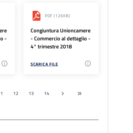
PDF
(126KB)
ere
Congiuntura Unioncamere
io -
- Commercio al dettaglio -
4° trimestre 2018
SCARICA FILE
11
12
13
14