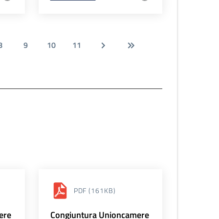
8
9
10
11
PDF
(161KB)
ere
Congiuntura Unioncamere