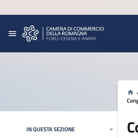
Vai al contenuto principale
Vai al footer
Cong
C
IN QUESTA SEZIONE