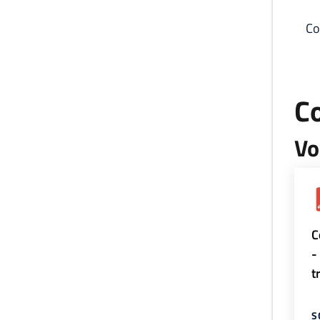
Co
C
Vo
C
-
t
S