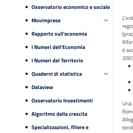
Osservatorio economico e sociale
L’in
Movimprese
regi
Rapporto sull'economia
(prod
Rifer
I Numeri dell'Economia
è svo
2003
I Numeri del Territorio
Quaderni di statistica
Dataview
Osservatorio Investimenti
Una 
Romag
Algoritmo della crescita
Allog
Specializzazioni, filiere e
tende