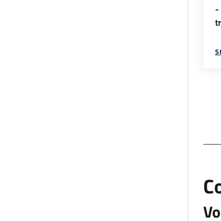
-
t
S
C
Vo