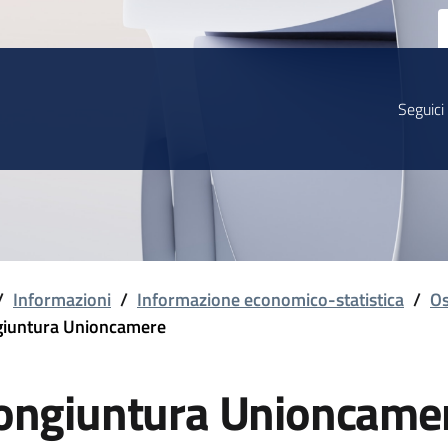
Seguici
/
Informazioni
/
Informazione economico-statistica
/
Os
iuntura Unioncamere
ongiuntura Unioncame