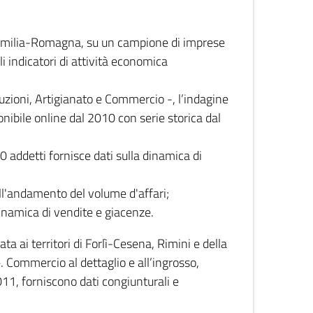
 Emilia-Romagna, su un campione di imprese
i indicatori di attività economica
truzioni, Artigianato e Commercio -, l’indagine
onibile online dal 2010 con serie storica dal
0 addetti fornisce dati sulla dinamica di
ull'andamento del volume d'affari;
inamica di vendite e giacenze.
 ai territori di Forlì-Cesena, Rimini e della
e. Commercio al dettaglio e all’ingrosso,
2011, forniscono dati congiunturali e