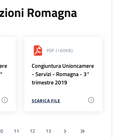
uzioni Romagna
PDF
(160KB)
ere
Congiuntura Unioncamere
4°
- Servizi - Romagna - 3°
trimestre 2019
SCARICA FILE
10
11
12
13