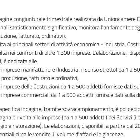
dagine congiunturale trimestrale realizzata da Unioncamere
onali statisticamente significativo, monitora l'andamento degl
uzione, fatturato, ordinativi).
ita ai principali settori di attività economica - Industria, Cos
lta nei confronti di oltre 1.300 imprese. L'elaborazione, disp
, è dedicata alle
imprese manifatturiere (Industria in senso stretto) da 1 a 50
produzione, fatturato e ordinativi;
imprese delle Costruzioni da 1 a 500 addetti fornisce dati s
imprese commerciali da 1 a 500 addetti fornisce dati sulla d
specifica indagine, tramite sovracampionamento, è poi dedicata
na e rivolta alle imprese (da 1 a 500 addetti) dei Servizi (i.
gio e ristorazione). Le elaborazioni, disponibili a partire dal 
nziali circa le vendite, il volume d’affari e le giacenze.