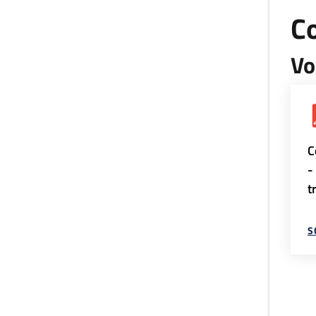
Co
Vo
C
-
t
S