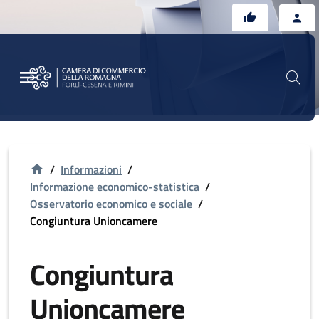
Vai al contenuto principale
Vai al footer
/
Informazioni
/
Informazione economico-statistica
/
Osservatorio economico e sociale
/
Congiuntura Unioncamere
Congiuntura
Unioncamere