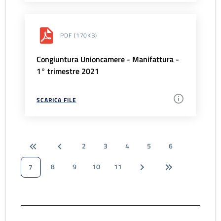
PDF
(170KB)
Congiuntura Unioncamere - Manifattura -
1° trimestre 2021
SCARICA FILE
2
3
4
5
6
8
9
10
11
7