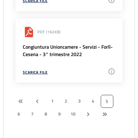
SCARICA FILE
PDF
(162KB)
Congiuntura Unioncamere - Servizi - Forlì-
Cesena - 3° trimestre 2022
SCARICA FILE
1
2
3
4
5
6
7
8
9
10