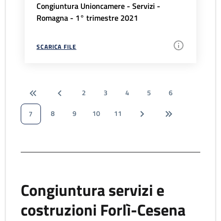
Congiuntura Unioncamere - Servizi -
Romagna - 1° trimestre 2021
SCARICA FILE
2
3
4
5
6
8
9
10
11
7
Congiuntura servizi e
costruzioni Forlì-Cesena