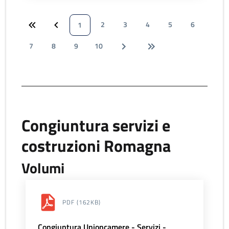
2
3
4
5
6
1
7
8
9
10
Congiuntura servizi e
costruzioni Romagna
Volumi
PDF
(162KB)
Congiuntura Unioncamere - Servizi -