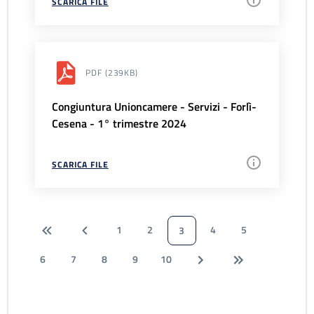
SCARICA FILE
PDF
(239KB)
Congiuntura Unioncamere - Servizi - Forlì-
Cesena - 1° trimestre 2024
SCARICA FILE
1
2
4
5
3
6
7
8
9
10