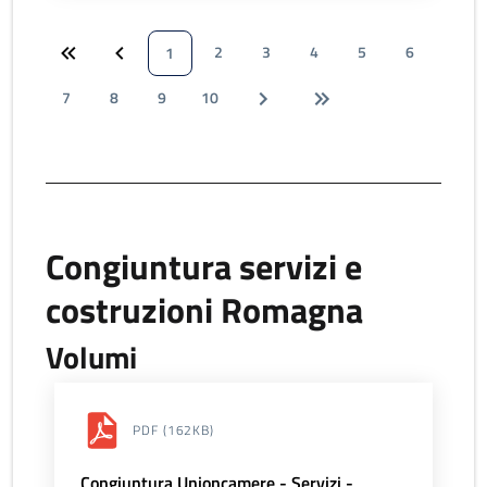
2
3
4
5
6
1
7
8
9
10
Congiuntura servizi e
costruzioni Romagna
Volumi
PDF
(162KB)
Congiuntura Unioncamere - Servizi -