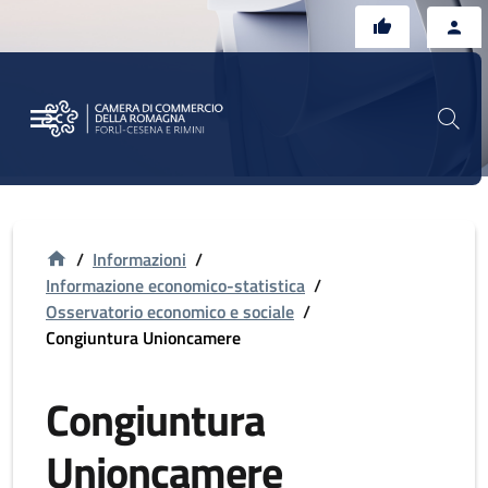
Vai al contenuto principale
Vai al footer
/
Informazioni
/
Informazione economico-statistica
/
Osservatorio economico e sociale
/
Congiuntura Unioncamere
Congiuntura
Unioncamere