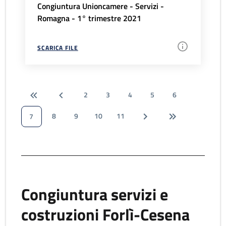
Congiuntura Unioncamere - Servizi -
Romagna - 1° trimestre 2021
SCARICA FILE
2
3
4
5
6
8
9
10
11
7
Congiuntura servizi e
costruzioni Forlì-Cesena