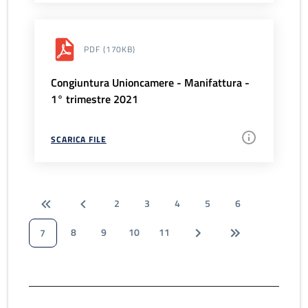
PDF
(170KB)
Congiuntura Unioncamere - Manifattura -
1° trimestre 2021
SCARICA FILE
2
3
4
5
6
8
9
10
11
7