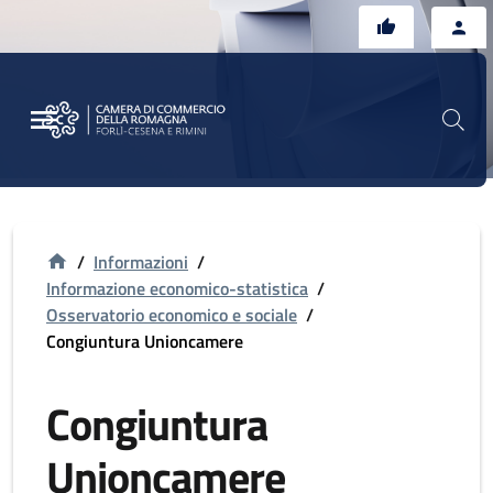
Vai al contenuto principale
Vai al footer
/
Informazioni
/
Informazione economico-statistica
/
Osservatorio economico e sociale
/
Congiuntura Unioncamere
Congiuntura
Unioncamere