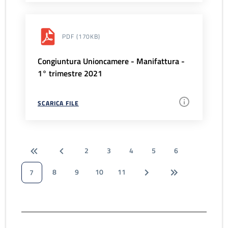
PDF
(170KB)
Congiuntura Unioncamere - Manifattura -
1° trimestre 2021
SCARICA FILE
2
3
4
5
6
8
9
10
11
7