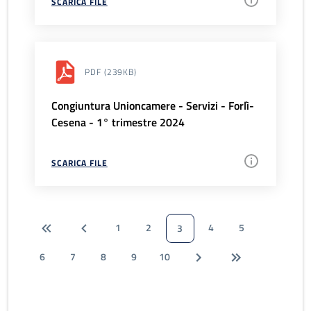
SCARICA FILE
PDF
(239KB)
Congiuntura Unioncamere - Servizi - Forlì-
Cesena - 1° trimestre 2024
SCARICA FILE
1
2
4
5
3
6
7
8
9
10