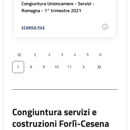
Congiuntura Unioncamere - Servizi -
Romagna - 1° trimestre 2021
SCARICA FILE
2
3
4
5
6
8
9
10
11
7
Congiuntura servizi e
costruzioni Forlì-Cesena