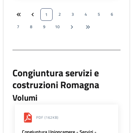
2
3
4
5
6
1
7
8
9
10
Congiuntura servizi e
costruzioni Romagna
Volumi
PDF
(162KB)
Congiuntura Unioncamere - Servizi -