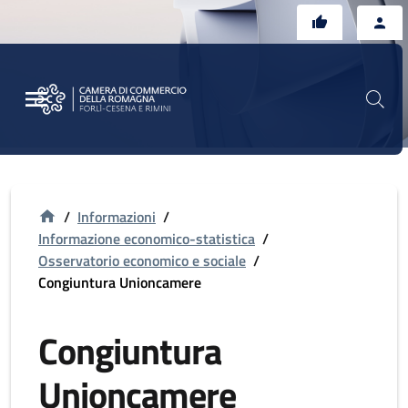
Vai al contenuto principale
Vai al footer
/
Informazioni
/
Informazione economico-statistica
/
Osservatorio economico e sociale
/
Congiuntura Unioncamere
Congiuntura
Unioncamere