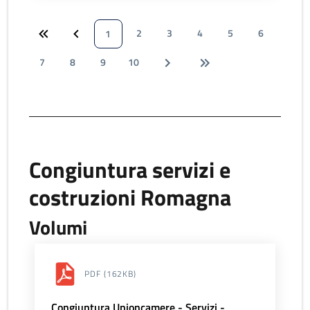
2
3
4
5
6
1
7
8
9
10
Congiuntura servizi e
costruzioni Romagna
Volumi
PDF
(162KB)
Congiuntura Unioncamere - Servizi -