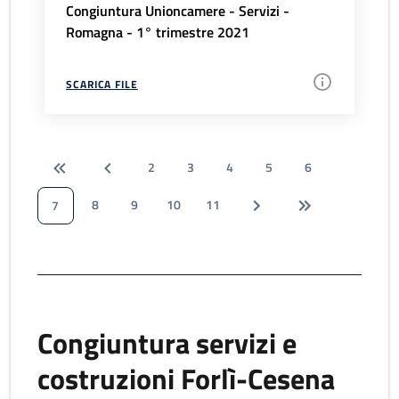
Congiuntura Unioncamere - Servizi -
Romagna - 1° trimestre 2021
SCARICA FILE
2
3
4
5
6
8
9
10
11
7
Congiuntura servizi e
costruzioni Forlì-Cesena