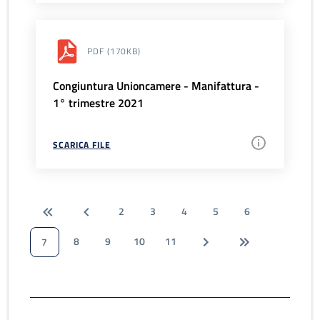
PDF
(170KB)
Congiuntura Unioncamere - Manifattura -
1° trimestre 2021
SCARICA FILE
2
3
4
5
6
8
9
10
11
7