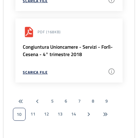
SCARICA FILE
PDF
(168KB)
Congiuntura Unioncamere - Servizi - Forlì-
Cesena - 4° trimestre 2018
SCARICA FILE
5
6
7
8
9
11
12
13
14
10